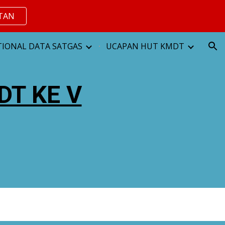
TAN
ion
IONAL DATA SATGAS
UCAPAN HUT KMDT
T KE V