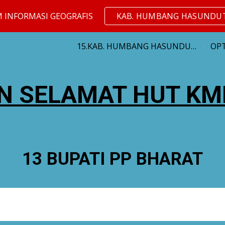
M INFORMASI GEOGRAFIS
KAB. HUMBANG HASUNDU
ip to main content
Skip to navigat
15.KAB. HUMBANG HASUNDUTAN
OPT
N SELAMAT HUT KMD
13 BUPATI PP BHARAT