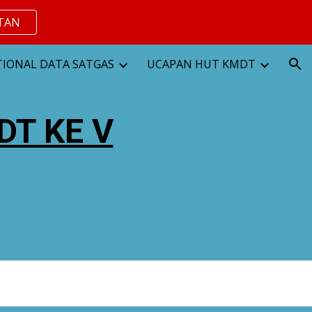
TAN
ion
IONAL DATA SATGAS
UCAPAN HUT KMDT
T KE V