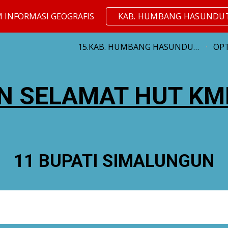
M INFORMASI GEOGRAFIS
KAB. HUMBANG HASUNDU
ip to main content
Skip to navigat
15.KAB. HUMBANG HASUNDUTAN
OPT
N SELAMAT HUT KMD
11 BUPATI SIMALUNGUN